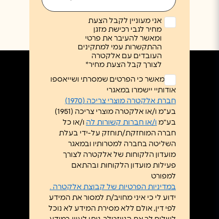
אני מעוניין לקבל הצעת
מחיר לגבי רכישת מזגן
ומאשר להעיבר את פרטי
ההתקשרות עמי למתקינים
העובדים עם אלקטרה
לצורך קבל הצעת מחיר*
ללא
אני מאשר כי הפרטים שמסרתי ושייאספו
כותרת
אודותיי יישמרו במאגרי
*
חברת אלקטרה מוצרי צריכה (1970)
בע"מ ו/או אלקטרה מוצרי צריכה (1951)
בע"מ
ו/או חברות קשורות לה
ו/או כל
חברה המוחזקת/תוחזק על-ידי בעלת
השליטה בחברה למטרותיו ובמאגר
מועדון הלקוחות של אלקטרה לצורך
פעילות מועדון הלקוחות ובהתאם
למפורט
במדיניות הפרטיות של קבוצת אלקטרה .
ידוע לי כי איני מחויב/ת למסור את המידע
לפי דין, אולם ללא מסירת המידע לא נוכל