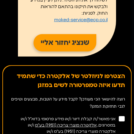
לשלוח לך את הניוזטלר. ניתן לעיין במידע
ולבקש את תיקונו בהתאם להוראות
החוק. לפניות:
moked-service@ecp.co.il
הצטרפו לניוזלטר של אלקטרה כדי שתמיד
תדעו איזה טמפרטורה לשים במזגן
רוצה להישאר הכי מעודכן? לקבל מידע על הטבות, מבצעים וטיפים
לגבי תחזוקת המזגן?
אני מאשר/ת קבלת דיוור ו/או מידע פרסומי בדוא"ל ו/או
במסרונים,
אלקטרה מוצרי צריכה (1951) בע"מ
ו/או
אלקטרה מוצרי צריכה (1951) בע"מ ו/או