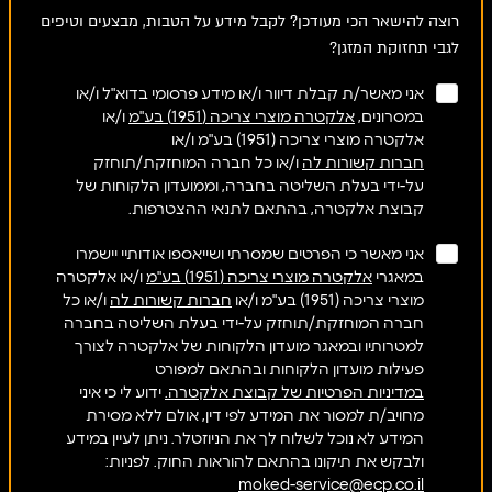
רוצה להישאר הכי מעודכן? לקבל מידע על הטבות, מבצעים וטיפים
לגבי תחזוקת המזגן?
אני מאשר/ת קבלת דיוור ו/או מידע פרסומי בדוא"ל ו/או
במסרונים,
אלקטרה מוצרי צריכה (1951) בע"מ
ו/או
אלקטרה מוצרי צריכה (1951) בע"מ ו/או
חברות קשורות לה
ו/או כל חברה המוחזקת/תוחזק
על-ידי בעלת השליטה בחברה, וממועדון הלקוחות של
קבוצת אלקטרה, בהתאם לתנאי ההצטרפות.
אני מאשר כי הפרטים שמסרתי ושייאספו אודותיי יישמרו
במאגרי
אלקטרה מוצרי צריכה (1951) בע"מ
ו/או אלקטרה
מוצרי צריכה (1951) בע"מ ו/או
חברות קשורות לה
ו/או כל
חברה המוחזקת/תוחזק על-ידי בעלת השליטה בחברה
למטרותיו ובמאגר מועדון הלקוחות של אלקטרה לצורך
פעילות מועדון הלקוחות ובהתאם למפורט
במדיניות הפרטיות של קבוצת אלקטרה.
ידוע לי כי איני
מחויב/ת למסור את המידע לפי דין, אולם ללא מסירת
המידע לא נוכל לשלוח לך את הניוזטלר. ניתן לעיין במידע
ולבקש את תיקונו בהתאם להוראות החוק. לפניות:
moked-service@ecp.co.il