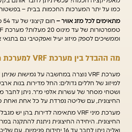
מאפליקציה חכמה? עכשיו ניתן לחבר אותם בקל
כמו על יתר המערכות החכמות בבית – בפשטות וב
מתאימים לכל מזג אוויר –
חום
וממשיכים לספק מיזוג יעיל ואפקטיבי גם בתנאי 
מה ההבדל בין מערכת VRF למערכת מיני VRF?
מערכת VRF נוצרה במחשבה על גמישות שני
למיזוג של חללים גדולים: החל מדירות בנות ארבע
ושטחי מסחר של עשרות אלפי מ״ר. ניתן לחבר מס
החיצונית, עם שליטה נפרדת על כל אחת ואחת מ
מערכת מיני VRF מתאימה לדירות בהן י
החיצונית. היחידה החיצונית ניתנת להתקנה במ
ואליה ניתן לחבר עד 16 יחידות פנימיות, עם שליטה נפרדת בכל אחת ואחת מהן.