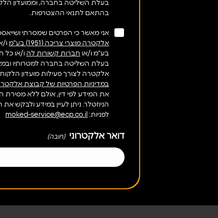
בעלת השליטה בחברה, וממועדון הלק
בהתאם לתנאי ההצטרפות.
אני מאשר כי הפרטים שמסרתי ושייאספו 
אלקטרה מוצרי צריכה (1951) בע"מ
בע"מ ו/או
חברות קשורות לה
ו/או כל 
בעלת השליטה בחברה למטרותיו ובמאג
אלקטרה לצורך פעילות מועדון הלקוח
במדיניות הפרטיות של קבוצת אלקטרה
את המידע לפי דין, אולם ללא מסירת ה
הניוזטלר. ניתן לעיין במידע ולבקש את
לפניות:
moked-service@ecp.co.il
דואר אלקטרוני
(חובה)