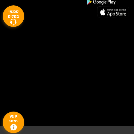
טכנאי
בקליק
יועץ
מיזוג