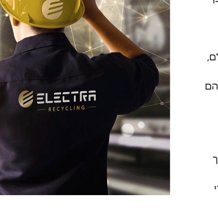
ם,
הם
ך