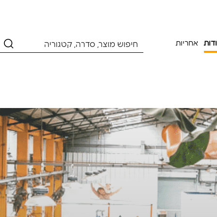
דות
אחריות