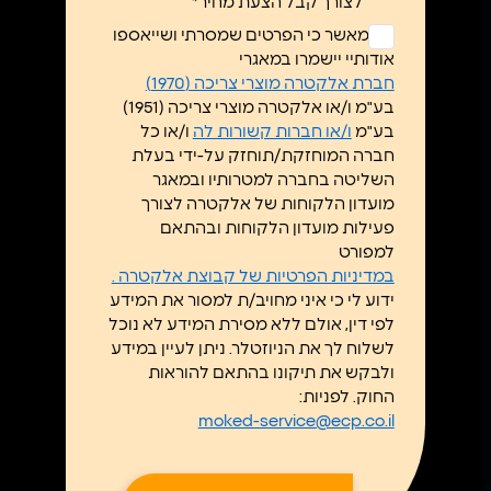
לצורך קבל הצעת מחיר*
ללא
אני מאשר כי הפרטים שמסרתי ושייאספו
כותרת
אודותיי יישמרו במאגרי
*
חברת אלקטרה מוצרי צריכה (1970)
בע"מ ו/או אלקטרה מוצרי צריכה (1951)
בע"מ
ו/או חברות קשורות לה
ו/או כל
חברה המוחזקת/תוחזק על-ידי בעלת
השליטה בחברה למטרותיו ובמאגר
מועדון הלקוחות של אלקטרה לצורך
פעילות מועדון הלקוחות ובהתאם
למפורט
במדיניות הפרטיות של קבוצת אלקטרה .
ידוע לי כי איני מחויב/ת למסור את המידע
לפי דין, אולם ללא מסירת המידע לא נוכל
לשלוח לך את הניוזטלר. ניתן לעיין במידע
ולבקש את תיקונו בהתאם להוראות
החוק. לפניות:
moked-service@ecp.co.il