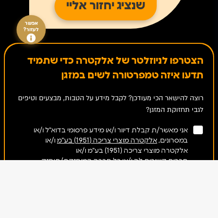
אפשר
לעזור?
הצטרפו לניוזלטר של אלקטרה כדי שתמיד
תדעו איזה טמפרטורה לשים במזגן
רוצה להישאר הכי מעודכן? לקבל מידע על הטבות, מבצעים וטיפים
לגבי תחזוקת המזגן?
אני מאשר/ת קבלת דיוור ו/או מידע פרסומי בדוא"ל ו/או
במסרונים,
אלקטרה מוצרי צריכה (1951) בע"מ
ו/או
אלקטרה מוצרי צריכה (1951) בע"מ ו/או
חברות קשורות לה
ו/או כל חברה המוחזקת/תוחזק
על-ידי בעלת השליטה בחברה, וממועדון הלקוחות של
קבוצת אלקטרה, בהתאם לתנאי ההצטרפות.
אני מאשר כי הפרטים שמסרתי ושייאספו אודותיי יישמרו
במאגרי
אלקטרה מוצרי צריכה (1951) בע"מ
ו/או אלקטרה