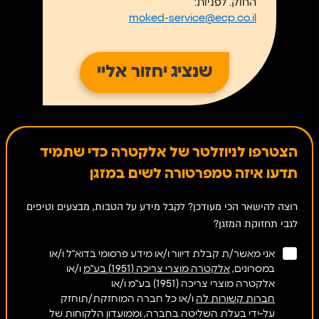
החוק. לפניות:
moked-service@ecp.co.il
הצטרפו לניוזלטר של אלקטרה כדי שתמיד
תדעו איזה טמפרטורה לשים במזגן
רוצה להישאר הכי מעודכן? לקבל מידע על הטבות, מבצעים וטיפים
לגבי תחזוקת המזגן?
אני מאשר/ת קבלת דיוור ו/או מידע פרסומי בדוא"ל ו/או
במסרונים,
אלקטרה מוצרי צריכה (1951) בע"מ
ו/או
אלקטרה מוצרי צריכה (1951) בע"מ ו/או
חברות קשורות לה
ו/או כל חברה המוחזקת/תוחזק
על-ידי בעלת השליטה בחברה, וממועדון הלקוחות של