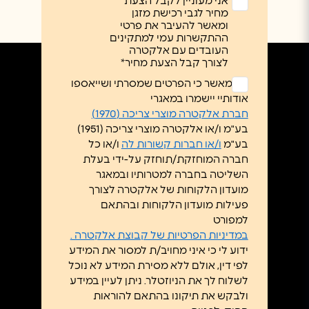
אני מעוניין לקבל הצעת
מחיר לגבי רכישת מזגן
ומאשר להעיבר את פרטי
ההתקשרות עמי למתקינים
העובדים עם אלקטרה
לצורך קבל הצעת מחיר*
ללא
אני מאשר כי הפרטים שמסרתי ושייאספו
כותרת
אודותיי יישמרו במאגרי
*
חברת אלקטרה מוצרי צריכה (1970)
בע"מ ו/או אלקטרה מוצרי צריכה (1951)
בע"מ
ו/או חברות קשורות לה
ו/או כל
חברה המוחזקת/תוחזק על-ידי בעלת
השליטה בחברה למטרותיו ובמאגר
מועדון הלקוחות של אלקטרה לצורך
פעילות מועדון הלקוחות ובהתאם
למפורט
במדיניות הפרטיות של קבוצת אלקטרה .
ידוע לי כי איני מחויב/ת למסור את המידע
לפי דין, אולם ללא מסירת המידע לא נוכל
לשלוח לך את הניוזטלר. ניתן לעיין במידע
ולבקש את תיקונו בהתאם להוראות