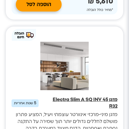
5,610 ₪
הוספה לסל
*מחיר כולל הובלה
מזגן Electra Slim A SQ INV 45
5
שנות אחריות
R32
מזגן מיני-מרכזי אינוורטר עוצמתי ויעיל, המציע פתרון
מושלם לחללים גדולים יותר תוך שמירה על התקנה
נסתרת ואסתטית. הדגם מצויד במערכת בקרה