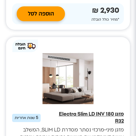
2,930 ₪
הוספה לסל
*מחיר כולל הובלה
מזגן Electra Slim LD INV 180
5
שנות אחריות
R32
מזגן מיני-מרכזי נסתר מסדרת SLIM LD, המשלב