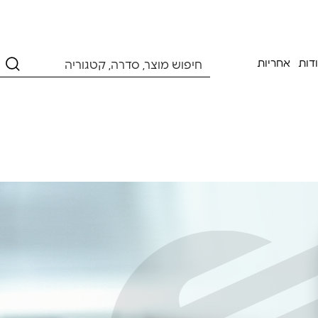
דות
אחריות