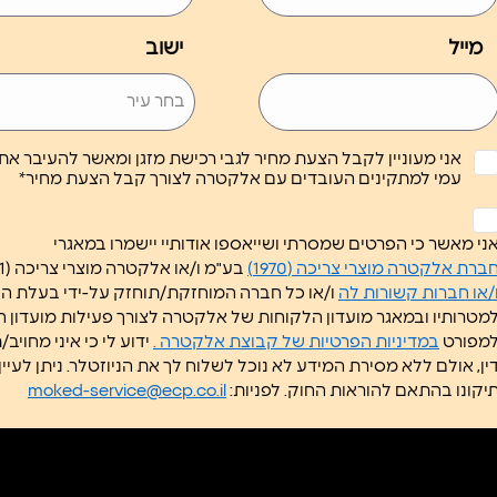
מייל
ישוב
אני מעוניין לקבל הצעת מחיר לגבי רכישת מזגן ומאשר להעיבר א
עמי למתקינים העובדים עם אלקטרה לצורך קבל הצעת מחיר*
לא
ותרת
ני מאשר כי הפרטים שמסרתי ושייאספו אודותיי יישמרו במאגרי
*
ברת אלקטרה מוצרי צריכה (1970)
בע"מ ו/או אלקטרה מוצרי צריכה (1951) בע"מ
/או חברות קשורות לה
ו/או כל חברה המוחזקת/תוחזק על-ידי בעלת 
מטרותיו ובמאגר מועדון הלקוחות של אלקטרה לצורך פעילות מועדון 
מפורט
במדיניות הפרטיות של קבוצת אלקטרה .
ידוע לי כי איני מחוי
דין, אולם ללא מסירת המידע ל
יקונו בהתאם להוראות החוק. לפניות:
moked-service@ecp.co.il