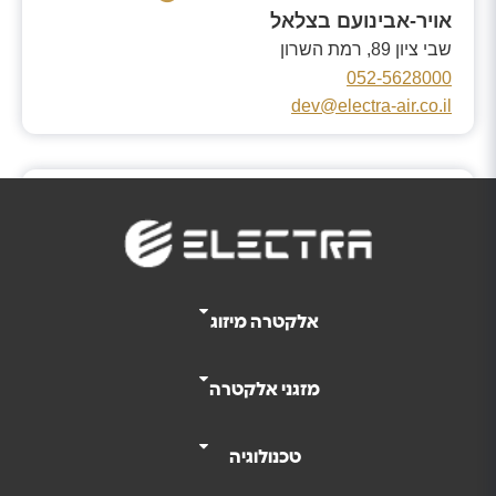
אויר-אבינועם בצלאל
שבי ציון 89, רמת השרון
052-5628000
dev@electra-air.co.il
א.נ.י מיזוג אוויר בע"מ
הבנים 23, הרצליה
050-4257794
אלקטרה מיזוג
מזגני אלקטרה
א.ע.אלון החשמל בעמ
נווט
הגבורה 11, אשקלון
טכנולוגיה
08-6751212