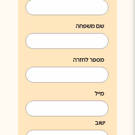
, כפר קאסם
052-4000626
שם משפחה
אבי שרותי מיזוג-אבי
נווט
דאגודה
מספר לחזרה
הנביאים 36, חולון
050-5567381
מייל
אגם מערכות מיזוג אויר
נווט
בעמ
ההגנה 28, ראשון לציון
ישוב
03-9419363