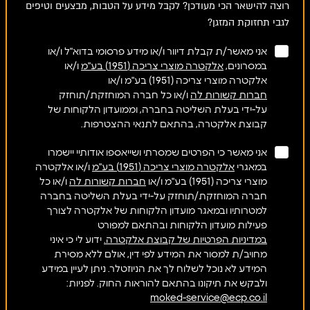
375.ת.ד, בועיינה נוג'ידאת
רוצה להישאר הכי מעודכן? לקבל מידע על הטבות, מבצעים וטיפים
04-6705953
לגבי תחזוקת המזגן?
אני מאשר/ת קבלת דיוור ו/או מידע פרסומי בדוא"ל ו/או
במסרונים,
אלקטרה מוצרי צריכה (1951) בע"מ
ו/או
אלקטרה מוצרי צריכה (1951) בע"מ ו/או
חברות קשורות לה
ו/או כל חברה המוחזקת/תוחזק
אלאנואר מקאלדה בעמ
נווט
על-ידי בעלת השליטה בחברה, וממועדון הלקוחות של
, באקה אל גרבייה
קבוצת אלקטרה, בהתאם לתנאי ההצטרפות.
04-6244500
אני מאשר כי הפרטים שמסרתי ושייאספו אודותיי יישמרו
במאגרי
אלקטרה מוצרי צריכה (1951) בע"מ
ו/או אלקטרה
מוצרי צריכה (1951) בע"מ ו/או
חברות קשורות לה
ו/או כל
חברה המוחזקת/תוחזק על-ידי בעלת השליטה בחברה
למטרותיו ובמאגר מועדון הלקוחות של אלקטרה לצורך
אלדור מערכות מיזוג אויר
נווט
פעילות מועדון הלקוחות ובהתאם למפורט
בעמ
במדיניות הפרטיות של קבוצת אלקטרה.
ידוע לי כי איני
מחויב/ת למסור את המידע לפי דין, אולם ללא מסירת
הסוללים 9, בת ים
המידע לא נוכל לשלוח לך את הניוזטלר. ניתן לעיין במידע
054-6881150
ולבקש את תיקונו בהתאם להוראות החוק. לפניות:
moked-service@ecp.co.il