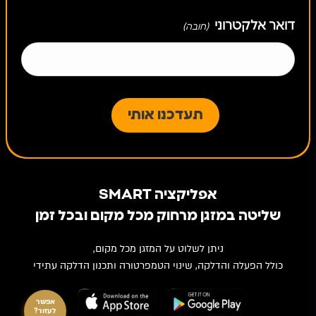
דואר אלקטרוני
(חובה)
אלון ב.מא וחשמל-אלון
נווט
ברוך
גן חיים, כפר סבא
052-2688013
אלון הררי שירותי מיזוג אויר
נווט
אפליקציה SMART
דרך השדות 62, בית יצחק שער חפר, בית יצחק
שליטה במזגן מרחוק מכל מקום ובכל זמן
052-8656522
ניתן לשלוט על המזגן מכל מקום,
כולל הפעלה והדלקה, שינוי הטמפרטורה ותכנון הדלקה עתידי
אפשר
אלסקה קור
נווט
לעזור?