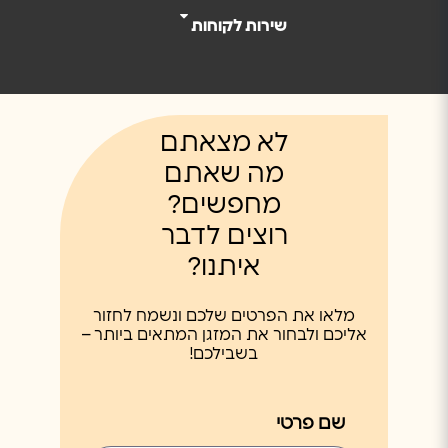
שירות לקוחות
א.ע.צ. גרינברג בעמ
נווט
הנורית 2, רחובות
08-9410559
לא מצאתם
מה שאתם
מחפשים?
רוצים לדבר
א.צ מערכות
נווט
איתנו?
מושב צופית 33, כפר סבא
054-4337126
מלאו את הפרטים שלכם ונשמח לחזור
אליכם ולבחור את המזגן המתאים ביותר –
בשבילכם!
שם פרטי
אבו זאיד מזגנים- מרואן
נווט