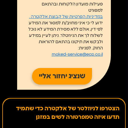
פעילות מועדון הלקוחות ובהתאם
אוהד שירותי מיזוג אויר
נווט
למפורט
בעמ
במדיניות הפרטיות של קבוצת אלקטרה .
אצל 6, רמת גן
ידוע לי כי איני מחויב/ת למסור את המידע
לפי דין, אולם ללא מסירת המידע לא נוכל
03-6787888
לשלוח לך את הניוזטלר. ניתן לעיין במידע
ולבקש את תיקונו בהתאם להוראות
החוק. לפניות:
moked-service@ecp.co.il
אור ליהי תכנון וביצ' מא
נווט
בעמ
איזור תעשיה דשנים, קרית אתא
1700553399
הצטרפו לניוזלטר של אלקטרה כדי שתמיד
תדעו איזה טמפרטורה לשים במזגן
אימפריה מסחר ע.ח.בעמ
נווט