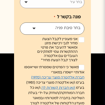
פונה בקשר ל
*
אהוד שובל-אשד מערכות
נווט
בחר סיבת פניה
מא
וינגייט 1, קרית אונו
אני מעוניין לקבל הצעת
052-2647815
מחיר לגבי רכישת מזגן
ומאשר להעיבר את פרטי
ההתקשרות עמי למתקינים
העובדים עם אלקטרה
לצורך קבל הצעת מחיר*
ללא
אני מאשר כי הפרטים שמסרתי ושייאספו
אהרון חיים מוצרי חשמל
נווט
כותרת
אודותיי יישמרו במאגרי
*
השוק 5, עפולה
חברת אלקטרה מוצרי צריכה (1970)
בע"מ ו/או אלקטרה מוצרי צריכה (1951)
04-6523797
בע"מ
ו/או חברות קשורות לה
ו/או כל
חברה המוחזקת/תוחזק על-ידי בעלת
השליטה בחברה למטרותיו ובמאגר
מועדון הלקוחות של אלקטרה לצורך