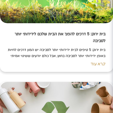
בית ירוק: 5 דרכים להפוך את הבית שלכם לידידותי יותר
לסביבה
בית ירוק: 5 טיפים לבית ידידותי יותר לסביבה יש המון דרכים לחיות
באופן ידידותי יותר לסביבה בחוץ, אבל כולם יודעים ששינוי אמיתי
מתחיל מבפנים – מהבית. תכנון ארוחות, מזגן שיעזור לכם לחסוך
קרא עוד
באנרגיה ועוד טיפים שיהפכו את הבית שלכם לירוק יותר לשיתוף
הכתבה C432AC28-4125-46EA-AF6E-772993D06592
5788374F-315A-4FD2-B587-F759E17BF9A0 CFFD28E2-566A-
475F-A1B2-094BABED15A6 הקיץ כבר כאן ואין תזכורת חשובה
מזאת לכך שכדור…