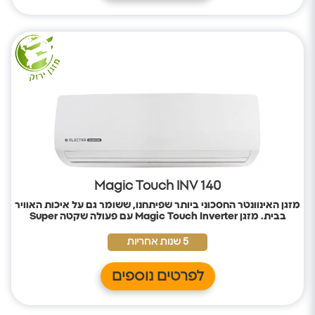
Magic Touch INV 140
מזגן האינוונטר החסכוני ביותר שפיתחנו, ששומר גם על איכות האוויר
בבית. מזגן
Magic Touch Inverter
עם פעולה שקטה
Super
Quiet
, לשינה מושלמת ונטולת הפרעות;
בעל דירוג אנרגטי A++,
בעל תקינה אירופית,
לחיסכון בחשמל ושמירה על הסביבה.
5 שנות אחריות
לפרטים נוספים