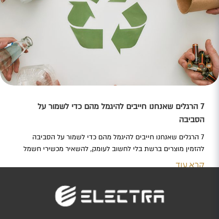
7 הרגלים שאנחנו חייבים להיגמל מהם כדי לשמור על
הסביבה
7 הרגלים שאנחנו חייבים להיגמל מהם כדי לשמור על הסביבה
להזמין מוצרים ברשת בלי לחשוב לעומק, להשאיר מכשירי חשמל
דולקים או סתם לשפוט את עצמנו לחומרה: לא מעט מההרגלים
קרא עוד
היומיומיים שלנו מזיקים לסביבה ומונעים מאיתנו לחיות חיים
מקיימים, זה הזמן להיפטר מהם לשיתוף הכתבה C432AC28-4125-
46EA-AF6E-772993D06592 5788374F-315A-4FD2-B587-
F759E17BF9A0 CFFD28E2-566A-475F-A1B2-094BABED15A6