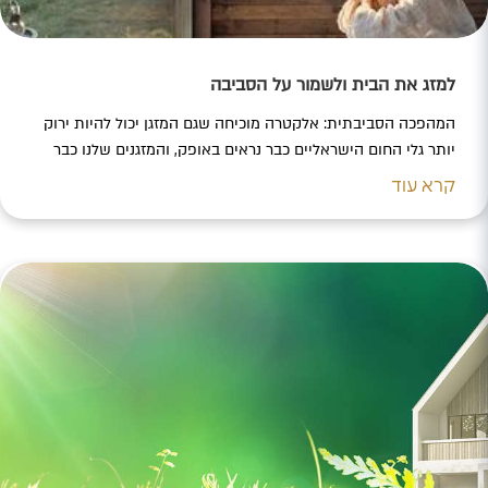
למזג את הבית ולשמור על הסביבה
המהפכה הסביבתית: אלקטרה מוכיחה שגם המזגן יכול להיות ירוק
יותר גלי החום הישראליים כבר נראים באופק, והמזגנים שלנו כבר
נכנסים למצב של היכון לעבודה במשרה מלאה פלוס שעות נוספות.
קרא עוד
אך לצד הטכנולוגיה שמאפשרת לנו “לנשום” יש גם מחיר סביבתי.
איך נוכל למזג את הבית ולשמור על הסביבה? לשיתוף הכתבה
C432AC28-4125-46EA-AF6E-772993D06592 5788374F-315A-
4FD2-B587-F759E17BF9A0 CFFD28E2-566A-475F-A1B2-
094BABED15A6 שינויי האקלים כבר…