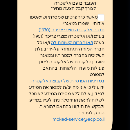
העובדים עם אלקטרה
לצורך קבל הצעת מחיר*
ללא
אני מאשר כי הפרטים שמסרתי ושייאספו
כותרת
אודותיי יישמרו במאגרי
*
חברת אלקטרה מוצרי צריכה (1970)
בע"מ ו/או אלקטרה מוצרי צריכה (1951)
בע"מ
ו/או חברות קשורות לה
ו/או כל
חברה המוחזקת/תוחזק על-ידי בעלת
השליטה בחברה למטרותיו ובמאגר
מועדון הלקוחות של אלקטרה לצורך
פעילות מועדון הלקוחות ובהתאם
למפורט
במדיניות הפרטיות של קבוצת אלקטרה .
ידוע לי כי איני מחויב/ת למסור את המידע
לפי דין, אולם ללא מסירת המידע לא נוכל
לשלוח לך את הניוזטלר. ניתן לעיין במידע
ולבקש את תיקונו בהתאם להוראות
החוק. לפניות:
moked-service@ecp.co.il