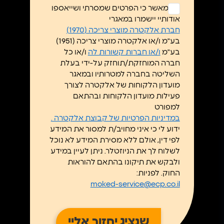
ללא
אני מאשר כי הפרטים שמסרתי ושייאספו
כותרת
אודותיי יישמרו במאגרי
*
חברת אלקטרה מוצרי צריכה (1970)
בע"מ ו/או אלקטרה מוצרי צריכה (1951)
בע"מ
ו/או חברות קשורות לה
ו/או כל
חברה המוחזקת/תוחזק על-ידי בעלת
השליטה בחברה למטרותיו ובמאגר
מועדון הלקוחות של אלקטרה לצורך
פעילות מועדון הלקוחות ובהתאם
למפורט
במדיניות הפרטיות של קבוצת אלקטרה .
ידוע לי כי איני מחויב/ת למסור את המידע
לפי דין, אולם ללא מסירת המידע לא נוכל
לשלוח לך את הניוזטלר. ניתן לעיין במידע
ולבקש את תיקונו בהתאם להוראות
החוק. לפניות:
moked-service@ecp.co.il