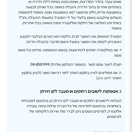
שאינו עובר בחדר המדרגות, ושאינו נכנס בפתח דלת הדירה או
בפתחים אחרים בתוך הדירה, והובלה כאמור, ככל שניתן לבצעה
באמצעות פירוק חלק מהמוצר ו/או באמצעות מנוף, כפופה לתוספות
תשלום שייקבעו באופן בלעדי על ידי המוביל במעמד ההובלה, והנ”ל
באחריותו המלאה של הלקוח ואלקטרה איננה נושאת בכל אחריות,
כאמור.
המוביל המספק את המוצר לבית הלקוח הוא הגורם הבלעדי הקובע
האם ניתן לספק את המוצר בפועל והאם מדובר בהובלה חריגה.
ד. אנו באלקטרה זמינים להתייעצות בנושא האספקה, מידות וכל נושא
נוסף.
תוכלו ליצור עמנו קשר במספר הטלפון שלהלן 08-8551999
ה. אנו ממליצים לעיין בתקנון האתר לפני רכישת מוצר (לעיון בתקנון
האתר
לחצו כאן)
אספקות לישובים רחוקים או מעבר לקו הירוק
3.
הובלות ליישובים רחוקים או מעבר לקו הירוק הן בהתאם למגבלות
ביטחוניות ובהתאם למדיניות של כל חברת שילוח עימה עובדת
אלקטרה, לפרטים נוספים ניתן לברר מול שירות הלקוחות של
לוגיסטים.