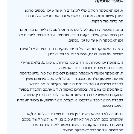
מועדי אספקה
4.
א. זמן האספקה המקסימלי למוצרים הוא עד 5 ימי עסקים מרגע
הינתן אישור עסקה מחברת האשראי ובתיאום מראש של חברת
ההובלות מול הלקוח.
ב. זמן האספקה הנקוב לעיל אינו מתייחס להובלות ליעדים מרוחקים
כגון רמת הגולן, אילת, בקעת הירדן, שטחים ויעדים דומים. ליעדים אלו
זמן האספקה הוא עד 10 ימי עסקים.
ג. מועד האספקה מחושב על פי ימי עסקים, דהיינו ימים א’ – ה’ ואינם
כוללים ימי שישי, שבת, ערבי חג ימי חג וימי שבתון.
ד. בתקופת ימי מכירות מיוחדים כגון בחירות, שופינג IL, בלאק פריידי
ומכירות סוף שנה יתכנו עיכובים באספקה.
ה. האספקה ומועדי האספקה כפופים לנסיבות של כוח עליון כדוגמת
שריפה, שיטפון, מלחמה, מצב חירום, וכו’ ו/או עקב אירועים שאין
לחברה שליטה עליהם כדוגמת שביתות, תקלות, חוסר במלאי
יבואן/ספק וכיוצא בזה, ובמקרים כאמור, תיידע אתכם החברה במועד
המוקדם האפשרי, בדבר האיחור ותאפשר לכם לבחור בין המתנה
לקבלת המוצר ככל שרלבנטי, או קבלת מוצר חלופי, או ביטול העסקה
והשבת כספו.
ו. החברה לא תהא אחראית בגין עיכובים שאינם בשליטתה ו/או
שמקורם בכם, לרבות אך לא רק עיכוב בגין קושי ליצור קשר עמכם
בשעות העבודה המקובלות. עיכוב כאמור לא ייחשב כהפרת
התחייבות של החברה לאספקת המוצר.