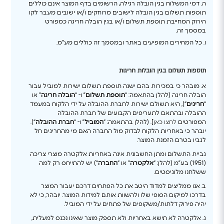
ה. דמי המשלוח בגין הובלה רגילה, הרשומים בדף המוצר אינם כוללים
תוספות תשלום בגין הובלה לישובים מרוחקים ו/או ישובים מעבר לקו
הירוק המחייבת תוספת תשלום ו/או בגין הובלה חריגה כמפורט
במסמך זה.
ו. כל המחירים המופיעים באתר ובמסמך זה כוללים מע”מ.
תוספות תשלום בגין הובלות חריגות
א. מובהר כי במכירות בהם ישנה תוספת תשלום ישירות למוביל עבור
הובלה חריגה (להלן בהתאמה: “
תוספת תשלום
” ו- “
הובלה חריגה
” או
“
חריגים
“), היא תשולם ישירות לחברת ההובלה על ידי הלקוח במעמד
ההובלה ובהתאם לתעריפים הקבועים של חברת ההובלה
המפורטים
לחצו כאן
]. (להלן בהתאמה: “
המוביל
” ו- “
חברת ההובלה
“).
יובהר כי באחריות הלקוח לבדוק מול החברה האם מי מהחריגים חל
לגביו בטרם הזמנת המוצר.
גביית התשלום ומתן החשבונית אינה באחריות אלקטרה מוצרי צריכה
(1951) בע”מ (להלן: “
אלקטרה
” או “
החברה
“) יש להתייחס רק למה
ששלחנו מלוגיסטים.
ב. אנו ממליצים למדוד היטב את כל הפתחים דרכם יעבור המוצר
בדרכו למיקום הסופי שלו ולהשוות אותם למידות המוצר. יובהר, כי לא
יהיה פירוק דלתות/משקופים של פתחים על ידי המוביל.
ג. אלקטרה לא תישא באחריות ולא תספק מוצר שאינו נכנס למעלית,