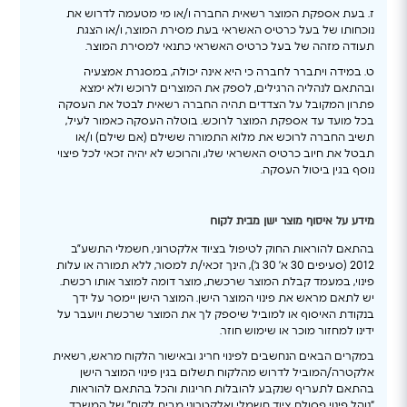
ז. בעת אספקת המוצר רשאית החברה ו/או מי מטעמה לדרוש את
נוכחותו של בעל כרטיס האשראי בעת מסירת המוצר, ו/או הצגת
תעודה מזהה של בעל כרטיס האשראי כתנאי למסירת המוצר.
ט. במידה ויתברר לחברה כי היא אינה יכולה, במסגרת אמצעיה
ובהתאם לנהליה הרגילים, לספק את המוצרים לרוכש ולא ימצא
פתרון המקובל על הצדדים תהיה החברה רשאית לבטל את העסקה
בכל מועד עד אספקת המוצר לרוכש. בוטלה העסקה כאמור לעיל,
תשיב החברה לרוכש את מלוא התמורה ששילם (אם שילם) ו/או
תבטל את חיוב כרטיס האשראי שלו, והרוכש לא יהיה זכאי לכל פיצוי
נוסף בגין ביטול העסקה.
מידע על איסוף מוצר ישן מבית לקוח
בהתאם להוראות החוק לטיפול בציוד אלקטרוני, חשמלי התשע”ב
2012 (סעיפים 30 א’ 30 ג’), הינך זכאי/ת למסור, ללא תמורה או עלות
פינוי, במעמד קבלת המוצר שרכשת, מוצר דומה למוצר אותו רכשת.
יש לתאם מראש את פינוי המוצר הישן. המוצר הישן יימסר על ידך
בנקודת האיסוף או למוביל שיספק לך את המוצר שרכשת ויועבר על
ידינו למחזור מוכר או שימוש חוזר.
במקרים הבאים הנחשבים לפינוי חריג ובאישור הלקוח מראש, רשאית
אלקטרה/המוביל לדרוש מהלקוח תשלום בגין פינוי המוצר הישן
בהתאם לתעריף שנקבע להובלות חריגות והכל בהתאם להוראות
“נוהל פינוי פסולת ציוד חשמלי ואלקטרוני מבית לקוח” של המשרד