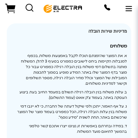
דיניות משלוחים - אלקטרה מזגנים
מדיניות שירות הובלה
משלוחים
א. את המוצר שהזמנתם תוכלו לקבל באמצעות משלוח, בכפוף
למגבלות הקיימות ביחס לישובים כמפורט בסעיף 3 להלן. המשלוח
מותנה בתשלום דמי משלוח בגין הובלה רגילה כמפורט עבור כל
מוצר בדף המוצר שלו באתר. המידע מופיע בסמוך לתכונות
המובילות של המוצר וכולל מחיר הובלה רגילה, מספר תשלומים
וקישור למדיניות משלוחים.
ב. עלות משלוח בגין הובלה רגילה תשולם במעמד החיוב בעת ביצוע
העסקה באתר, בעמוד צ’ק אאוט (עמוד התשלום).
ג. על אף האמור, ייתכן ולפי שיקול דעתה של החברה, כי לא ייגבו דמי
משלוח בגין עלות הובלה רגילה, הכל כמפורט בעמוד מוצר של המוצר
שרכשתם באתר, תחת לשונית “מידע נוסף”.
ד. במידה ובחרתם באפשרות זו, נציגנו ייצרו אתכם קשר טלפוני
בהמשך לתיאום מועד המשלוח.