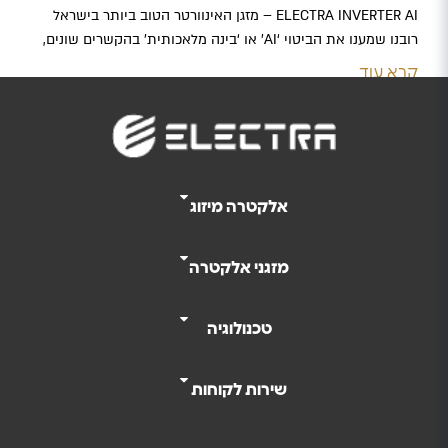
ELECTRA INVERTER AI – מזגן האינוורטר הטוב ביותר בישראל
רובנו שמענו את הביטוי ‘AI’ או ‘בינה מלאכותית’ בהקשרים שונים,
אלא שעכשיו מהפכת הבינה המלאכותית מגיעה לראשונה גם לעולם
קרא עוד
מיזוג האוויר. אלקטרה פיתחה את סדרת האינוורטר היחידה
בישראל המשלבת בתוכה בינה מלאכותית – ELECTRA AI. המזגן
החכם המבוסס על אלגוריתם AI, לומד את הרגלי השימוש שלכם…
אלקטרה מיזוג
מזגני אלקטרה
טכנולוגיה
שירות לקוחות