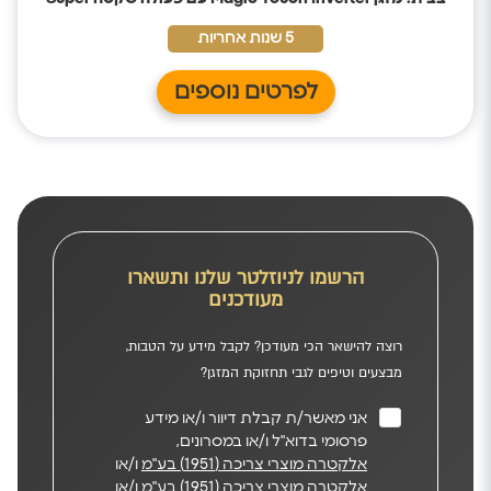
Quiet
, לשינה מושלמת ונטולת הפרעות;
בעל דירוג אנרגטי A++,
בעל תקינה אירופית,
לחיסכון בחשמל ושמירה על הסביבה.
5 שנות אחריות
לפרטים נוספים
הרשמו לניוזלטר שלנו ותשארו
מעודכנים
רוצה להישאר הכי מעודכן? לקבל מידע על הטבות,
מבצעים וטיפים לגבי תחזוקת המזגן?
אני מאשר/ת קבלת דיוור ו/או מידע
פרסומי בדוא"ל ו/או במסרונים,
אלקטרה מוצרי צריכה (1951) בע"מ
ו/או
אלקטרה מוצרי צריכה (1951) בע"מ ו/או