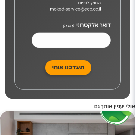
החוק. לפניות:
moked-service@ecp.co.il
דואר אלקטרוני
(חובה)
אולי יעניין אותך גם