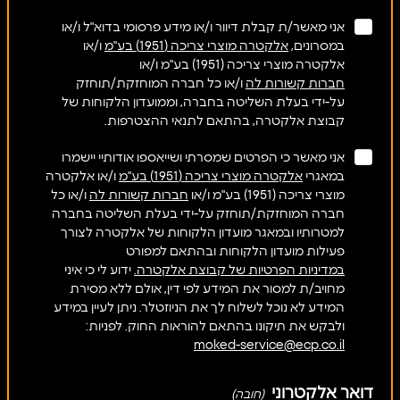
אני מאשר/ת קבלת דיוור ו/או מידע פרסומי בדוא"ל ו/או
במסרונים,
אלקטרה מוצרי צריכה (1951) בע"מ
ו/או
אלקטרה מוצרי צריכה (1951) בע"מ ו/או
חברות קשורות לה
ו/או כל חברה המוחזקת/תוחזק
על-ידי בעלת השליטה בחברה, וממועדון הלקוחות של
קבוצת אלקטרה, בהתאם לתנאי ההצטרפות.
אני מאשר כי הפרטים שמסרתי ושייאספו אודותיי יישמרו
במאגרי
אלקטרה מוצרי צריכה (1951) בע"מ
ו/או אלקטרה
מוצרי צריכה (1951) בע"מ ו/או
חברות קשורות לה
ו/או כל
חברה המוחזקת/תוחזק על-ידי בעלת השליטה בחברה
למטרותיו ובמאגר מועדון הלקוחות של אלקטרה לצורך
פעילות מועדון הלקוחות ובהתאם למפורט
במדיניות הפרטיות של קבוצת אלקטרה.
ידוע לי כי איני
מחויב/ת למסור את המידע לפי דין, אולם ללא מסירת
המידע לא נוכל לשלוח לך את הניוזטלר. ניתן לעיין במידע
ולבקש את תיקונו בהתאם להוראות החוק. לפניות:
moked-service@ecp.co.il
דואר אלקטרוני
(חובה)