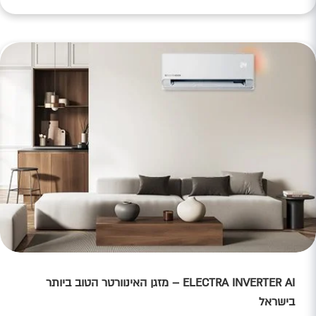
הקלות והיעילות לחיסכון אמיתי – לעונה רגועה, נוחה ומשתלמת
במיוחד. לשיתוף הכתבה C432AC28-4125-46EA-AF6E-
772993D06592 5788374F-315A-4FD2-B587-F759E17BF9A0
CFFD28E2-566A-475F-A1B2-094BABED15A6 ניקיון יסודי
בשלושה שלבים אחרי עבודה מאומצת בחודשי הקיץ הארוכים,
המזגן זקוק…
ELECTRA INVERTER AI – מזגן האינוורטר הטוב ביותר
בישראל