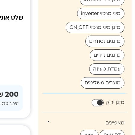
מיני מרכזי inverter
שלט אוני
מזגן מיני מרכזי ON_OFF
מזגנים נסתרים
מזגנים ניידים
עמדת טעינה
מוצרים משלימים
200 ₪
מזגן ירוק
*מחיר כולל 
מאפיינים