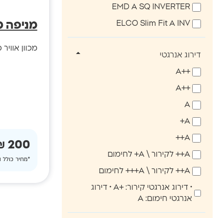
EMD A SQ INVERTER
ELCO Slim Fit A INV
מניפה מתכו
מכוון אוויר מתכוונן 70-104. מתא
דירוג אנרגטי
++A
++A
A
A+
A++
200 ₪
A++ לקירור \ A+ לחימום
*מחיר כולל 
A++ לקירור \ A+++ לחימום
• דירוג אנרגטי קירור: +A • דירוג
אנרגטי חימום: A