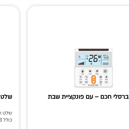
ברסלי חכם – עם פונקציית שבת
שלט 
שלט רח
כולל 3 טיימרים, כולל סוויג ימינה ושמאלה.