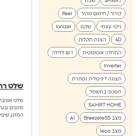
SMART
שבת
קירור / חימום מהיר
Ifeel
ניקוי עצמי
שקט
Ionizer
4D
הצגת תקלות
התחלה אוטומטית
1 ₪ ללילה
Inverter
תצוגה דיגיטלית נסתרת
שלט רחו
חסכוני בחשמל
SAMRT HOME
מזגנים ובע
המזגן, שינוי
מצב BreezeleSS
AI
מצב Ieco