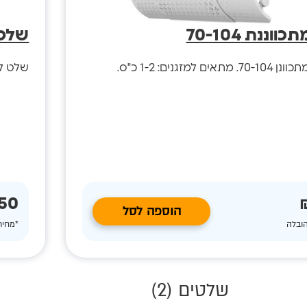
וננת 70-104
שלט 
ים למזגנים: 1-2 כ"ס.
שלט למז
50 ₪
הוספה לסל
הובלה
*מחיר
שלטים (
2
)