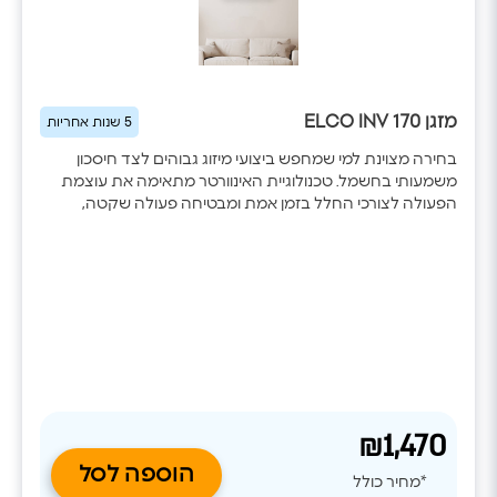
מזגן ELCO INV 170
5 שנות אחריות
בחירה מצוינת למי שמחפש ביצועי מיזוג גבוהים לצד חיסכון
משמעותי בחשמל. טכנולוגיית האינוורטר מתאימה את עוצמת
הפעולה לצורכי החלל בזמן אמת ומבטיחה פעולה שקטה,
טמפרטורה אחידה וצריכת אנרגיה נמוכה. עם WiFi מובנה, פיזור
אוויר בארבעה כיוונים, מצב שבת וניקוי עצמי, הדגם מספק חוויית
שימוש מתקדמת בכל עונות השנה.
₪1,470
הוספה לסל
*מחיר כולל