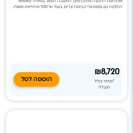
ופתרונות התקנה מתקדמים. המעבה הנמוך במיוחד מאפשר
התקנה גם במסתורי כביסה צרים, בעוד ש־100 מהירויות מפוח,
אפשרות להגברת לחץ סטטי ושליטה חכמה באמצעות
SmartHome מספקים נוחות מקסימלית והתאמה מדויקת לכל
מערכת מיזוג.
₪8,720
הוספה לסל
*מחיר כולל
הובלה