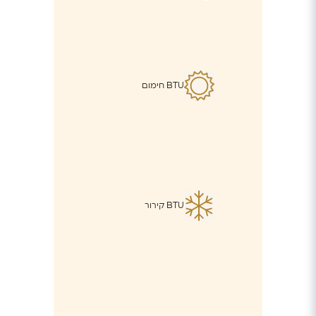
BTU חימום
BTU קירור