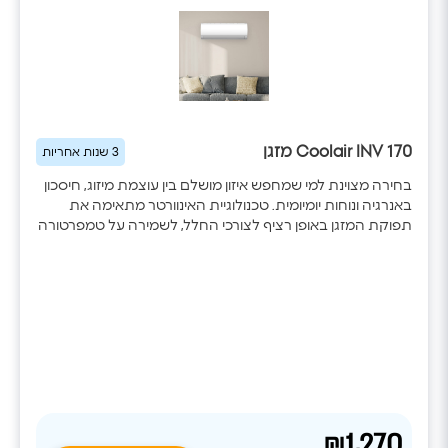
Coolair INV 170 מזגן
3 שנות אחריות
בחירה מצוינת למי שמחפש איזון מושלם בין עוצמת מיזוג, חיסכון
באנרגיה ונוחות יומיומית. טכנולוגיית האינוורטר מתאימה את
תפוקת המזגן באופן רציף לצורכי החלל, לשמירה על טמפרטורה
אחידה תוך הפחתת צריכת החשמל. הדגם כולל WiFi מובנה,
ניקוי עצמי של הסוללה, מצב שבת ופיזור אוויר אחיד, ומספק
חוויית מיזוג שקטה ונעימה לאורך כל השנה.
₪1,270