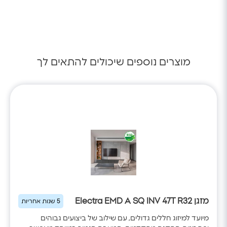
מקדם יעילות בקירור
(COP)
הספק נצרך בחימום
הספק נצרך בקירור
מידות יחידה פנימית
(W/H/D)
מוצרים נוספים שיכולים להתאים לך
מידות יחידה חוץ
(W/H/D)
חיבורי צנרת INCH
צנרת (גובה/ארוך)
דירוג אנרגטי
מזגן Electra EMD A SQ INV 47T R32
5 שנות אחריות
מיועד למיזוג חללים גדולים, עם שילוב של ביצועים גבוהים