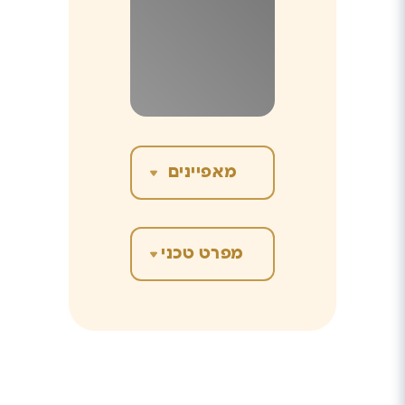
BTU חימום
BTU קירור
מקדם יעילות בחימום
(COP)