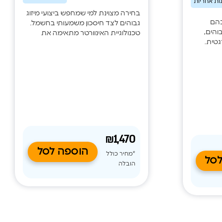
בחירה מצוינת למי שמחפש ביצועי מיזוג
בהם
גבוהים לצד חיסכון משמעותי בחשמל.
והים,
טכנולוגיית האינוורטר מתאימה את
גטית.
עוצמת הפעולה לצורכי החלל בזמן
ת פעולה
אמת ומבטיחה פעולה שקטה,
 מדויקת
טמפרטורה אחידה וצריכת אנרגיה
של עוצמת העבודה לתנאי החדר. WiFi
נמוכה. עם WiFi מובנה, פיזור אוויר
ציפוי
בארבעה כיוונים, מצב שבת וניקוי עצמי,
קדם
הדגם מספק חוויית שימוש מתקדמת
 חסכונית
בכל עונות השנה.
₪1,470
הוספה לסל
*מחיר כולל
לסל
הובלה