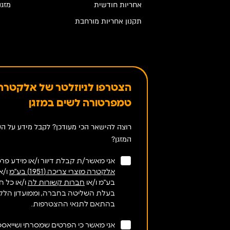
אחריות חודשית
מזגנ
תקנון אחריות מורחבת
הצטרפו לניוזלטר של אלקטרה 
טמפרטורה לשים במזגן
רוצה להישאר הכי מעודכן? לקבל מידע על הט
המזגן?
אני מאשר/ת קבלת דיוור ו/או מידע פרסו
אלקטרה מוצרי צריכה (1951) בע"מ
בע"מ ו/או
חברות קשורות לה
ו/או כל 
בעלת השליטה בחברה, וממועדון הלק
בהתאם לתנאי ההצטרפות.
אני מאשר כי הפרטים שמסרתי ושייאספו 