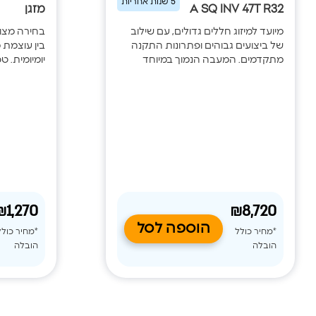
5 שנות אחריות
A SQ INV 47T R32
מזגן
מיועד למיזוג חללים גדולים, עם שילוב
בחירה מצוי
של ביצועים גבוהים ופתרונות התקנה
בין עוצמת מ
מתקדמים. המעבה הנמוך במיוחד
יומיומית. ט
מאפשר התקנה גם במסתורי כביסה
את תפוקת ה
צרים, בעוד ש־100 מהירויות מפוח,
החלל, לשמ
אפשרות להגברת לחץ סטטי ושליטה
תוך הפחתת
חכמה באמצעות SmartHome
כו
מספקים נוחות מקסימלית והתאמה
הסוללה, מצ
מדויקת לכל מערכת מיזוג.
ומספק חווי
כל השנה.
₪1,270
₪8,720
הוספה לסל
*מחיר כולל
*מחיר כולל
הובלה
הובלה