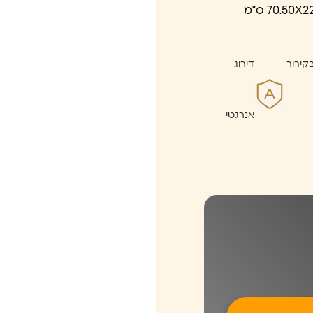
קירור
דירוג
אנרגטי