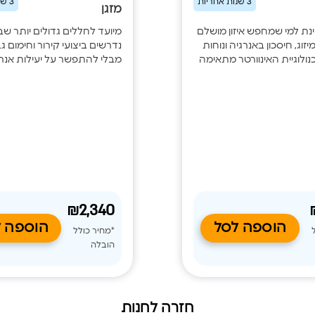
3 שנות אחריות
3 שנות אחריות
מזגן
נת למי שמחפש איזון מושלם
מיועד לחללים גדולים יותר ש
יזוג, חיסכון באנרגיה ונוחות
נדרשים ביצועי קירור וחימום גב
כנולוגיית האינוורטר מתאימה
מבלי להתפשר על יעילות אנר
מזגן באופן רציף לצורכי
טכנולוגיית האינוורטר מאפשר
ירה על טמפרטורה אחידה
רציפה וחסכונית, תוך התאמה
 צריכת החשמל. הדגם
לל WiFi מובנה, ניקוי עצמי של
מובנה, ניקוי עצמי של הסוללה, 
ב שבת ופיזור אוויר אחיד,
אנטי־קורוזיבי ופיזור אוויר מת
ית מיזוג שקטה ונעימה לאורך
משלימים מערכת מיזוג אמינה,
ונוחה לשימוש.
₪2,340
הוספה לסל
הוספה 
*מחיר כולל
הובלה
חזרה לחנות