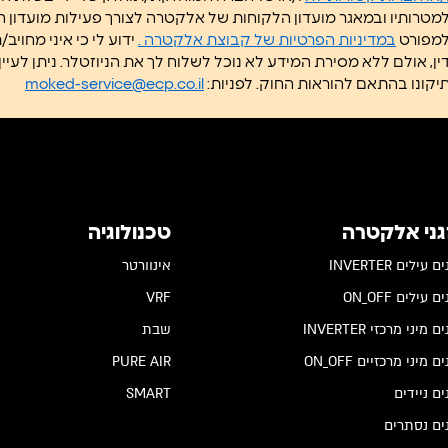
מטרותיו ובמאגר מועדון הלקוחות של אלקטרה לצורך פעילות מועדון 
מפורט
במדיניות הפרטיות של קבוצת אלקטרה .
ידוע לי כי איני מחוי
דין, אולם ללא מסירת המידע ל
יקונו בהתאם להוראות החוק. לפניות:
moked-service@ecp.co.il
גני אלקטרה
טכנולוגיה
 עילים INVERTER
אינוורטר
 עילים ON_OFF
VRF
 מיני מרכזי INVERTER
שבת
ם מיני מרכזיים ON_OFF
PURE AIR
ים ניידים
SMART
ים נסתרים