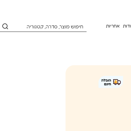
דות
אחריות