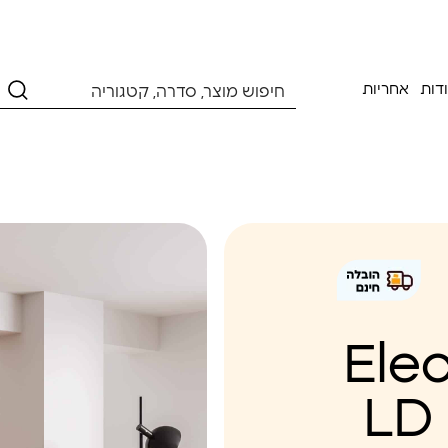
דות
אחריות
Elect
LD 