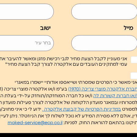
מייל
ישוב
אני מעוניין לקבל הצעת מחיר לגבי רכישת מזגן ומאשר להעיבר א
עמי למתקינים העובדים עם אלקטרה לצורך קבל הצעת מחיר*
לא
ותרת
ני מאשר כי הפרטים שמסרתי ושייאספו אודותיי יישמרו במאגרי
*
ברת אלקטרה מוצרי צריכה (1970)
בע"מ ו/או אלקטרה מוצרי צריכה (1951) בע"מ
/או חברות קשורות לה
ו/או כל חברה המוחזקת/תוחזק על-ידי בעלת 
מטרותיו ובמאגר מועדון הלקוחות של אלקטרה לצורך פעילות מועדון 
מפורט
במדיניות הפרטיות של קבוצת אלקטרה .
ידוע לי כי איני מחוי
דין, אולם ללא מסירת המידע ל
יקונו בהתאם להוראות החוק. לפניות:
moked-service@ecp.co.il