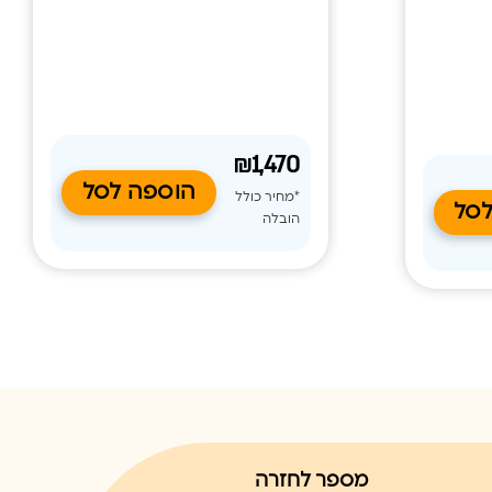
של עוצמת העבודה לתנאי החדר. WiFi
נמוכה. עם WiFi מובנה, פיזור אוויר
ציפוי
בארבעה כיוונים, מצב שבת וניקוי עצמי,
קדם
הדגם מספק חוויית שימוש מתקדמת
 חסכונית
בכל עונות השנה.
₪1,470
הוספה לסל
*מחיר כולל
לסל
הובלה
מספר לחזרה