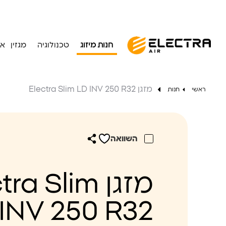
חנות מיזוג
טכנולוגיה
מגזין
או
מזגן Electra Slim LD INV 250 R32
ראשי
חנות
השוואה
מזגן ra Slim
INV 250 R32