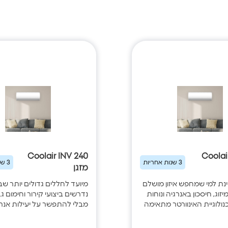
Coolair INV 240
Coolai
3 שנות אחריות
3 שנות אחריות
מזגן
נת למי שמחפש איזון מושלם
מיועד לחללים גדולים יותר ש
יזוג, חיסכון באנרגיה ונוחות
נדרשים ביצועי קירור וחימום גב
כנולוגיית האינוורטר מתאימה
מבלי להתפשר על יעילות אנר
מזגן באופן רציף לצורכי
טכנולוגיית האינוורטר מאפשר
ירה על טמפרטורה אחידה
רציפה וחסכונית, תוך התאמה