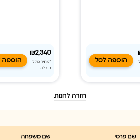
 צריכת החשמל. הדגם
לל WiFi מובנה, ניקוי עצמי של
מובנה, ניקוי עצמי של הסוללה, 
ב שבת ופיזור אוויר אחיד,
אנטי־קורוזיבי ופיזור אוויר מת
ית מיזוג שקטה ונעימה לאורך
משלימים מערכת מיזוג אמינה,
ונוחה לשימוש.
₪2,340
הוספה לסל
הוספה 
*מחיר כולל
הובלה
חזרה לחנות
שם פרטי
שם משפחה