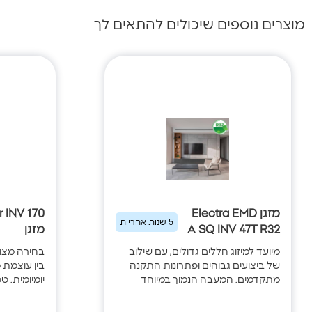
מוצרים נוספים שיכולים להתאים לך
מזגן Electra EMD
r INV 170
5 שנות אחריות
A SQ INV 47T R32
מזגן
מיועד למיזוג חללים גדולים, עם שילוב
בחירה מצוי
של ביצועים גבוהים ופתרונות התקנה
בין עוצמת מ
מתקדמים. המעבה הנמוך במיוחד
יומיומית. ט
מאפשר התקנה גם במסתורי כביסה
את תפוקת ה
צרים, בעוד ש־100 מהירויות מפוח,
החלל, לשמ