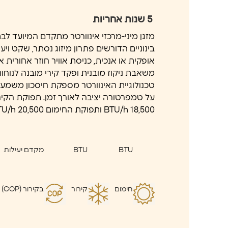
5
שנות אחריות
מזגן מיני-מרכזי אינוורטר מתקדם המיועד לב
בינוניים הדורשים פתרון מיזוג נסתר, שקט וי
אופקית או אנכית, כניסת אוויר חוזר אחורית 
משאבת ניקוז מובנית ופקד קירי מובנה לנוחו
טכנולוגיית האינוורטר מספקת חיסכון משמע
על טמפרטורה יציבה לאורך זמן. תפוקת הקירו
18,500 BTU/h ותפוקת החימום 20,500 BTU/h.
BTU
BTU
מקדם יעילות
חימום
קירור
בקירור (COP)