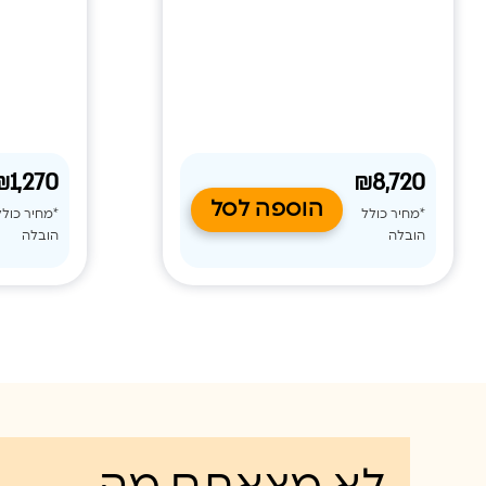
אפשרות להגברת לחץ סטטי ושליטה
תוך הפחתת
חכמה באמצעות SmartHome
כו
מספקים נוחות מקסימלית והתאמה
הסוללה, מצ
מדויקת לכל מערכת מיזוג.
ומספק חווי
כל השנה.
₪1,270
₪8,720
הוספה לסל
*מחיר כולל
*מחיר כולל
הובלה
הובלה