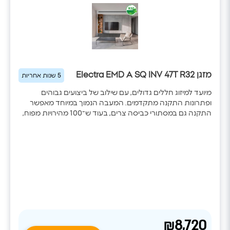
מידות יחידה פנימית
(W/H/D)
200x450x700
מידות יחידה חוץ
(W/H/D)
555x303x765
מזגן Electra EMD A SQ INV 47T R32
5 שנות אחריות
חיבורי צנרת INCH
צנרת (גובה/ארוך)
מיועד למיזוג חללים גדולים, עם שילוב של ביצועים גבוהים
3/8"X1/4"
ופתרונות התקנה מתקדמים. המעבה הנמוך במיוחד מאפשר
התקנה גם במסתורי כביסה צרים, בעוד ש־100 מהירויות מפוח,
דירוג אנרגטי
אפשרות להגברת לחץ סטטי ושליטה חכמה באמצעות
A++ לקירור \ A+++
SmartHome מספקים נוחות מקסימלית והתאמה מדויקת לכל
לחימום
מערכת מיזוג.
₪8,720