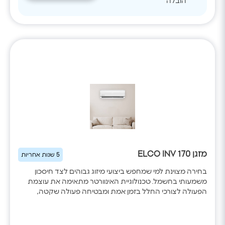
הובלה
מזגן ELCO INV 170
5 שנות אחריות
בחירה מצוינת למי שמחפש ביצועי מיזוג גבוהים לצד חיסכון
משמעותי בחשמל. טכנולוגיית האינוורטר מתאימה את עוצמת
הפעולה לצורכי החלל בזמן אמת ומבטיחה פעולה שקטה,
טמפרטורה אחידה וצריכת אנרגיה נמוכה. עם WiFi מובנה, פיזור
אוויר בארבעה כיוונים, מצב שבת וניקוי עצמי, הדגם מספק חוויית
שימוש מתקדמת בכל עונות השנה.