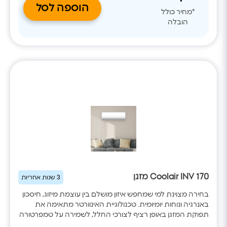
הוספה לסל
*מחיר כולל
הובלה
Coolair INV 170 מזגן
3 שנות אחריות
בחירה מצוינת למי שמחפש איזון מושלם בין עוצמת מיזוג, חיסכון
באנרגיה ונוחות יומיומית. טכנולוגיית האינוורטר מתאימה את
תפוקת המזגן באופן רציף לצורכי החלל, לשמירה על טמפרטורה
אחידה תוך הפחתת צריכת החשמל. הדגם כולל WiFi מובנה,