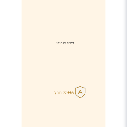
דירוג אנרגטי
A++ לקירור \