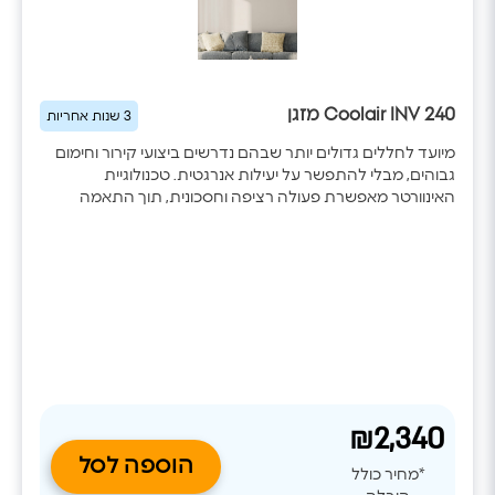
Coolair INV 240 מזגן
3 שנות אחריות
מיועד לחללים גדולים יותר שבהם נדרשים ביצועי קירור וחימום
גבוהים, מבלי להתפשר על יעילות אנרגטית. טכנולוגיית
האינוורטר מאפשרת פעולה רציפה וחסכונית, תוך התאמה
מדויקת של עוצמת העבודה לתנאי החדר. WiFi מובנה, ניקוי
עצמי של הסוללה, ציפוי אנטי־קורוזיבי ופיזור אוויר מתקדם
משלימים מערכת מיזוג אמינה, חסכונית ונוחה לשימוש.
₪2,340
הוספה לסל
*מחיר כולל