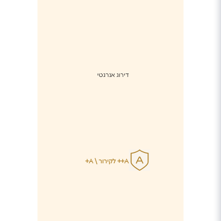
דירוג אנרגטי
A++ לקירור \ A+