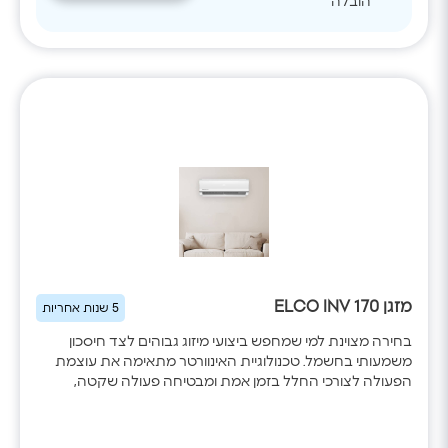
הובלה
מזגן ELCO INV 170
5 שנות אחריות
בחירה מצוינת למי שמחפש ביצועי מיזוג גבוהים לצד חיסכון
משמעותי בחשמל. טכנולוגיית האינוורטר מתאימה את עוצמת
הפעולה לצורכי החלל בזמן אמת ומבטיחה פעולה שקטה,
טמפרטורה אחידה וצריכת אנרגיה נמוכה. עם WiFi מובנה, פיזור
אוויר בארבעה כיוונים, מצב שבת וניקוי עצמי, הדגם מספק חוויית
שימוש מתקדמת בכל עונות השנה.