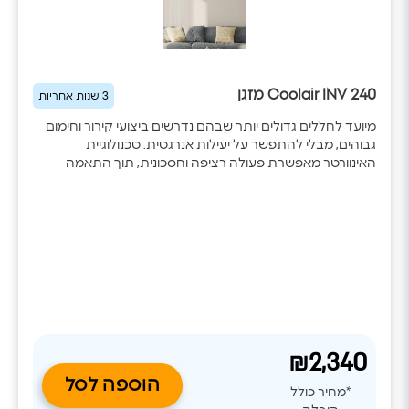
Coolair INV 240 מזגן
3 שנות אחריות
מיועד לחללים גדולים יותר שבהם נדרשים ביצועי קירור וחימום
גבוהים, מבלי להתפשר על יעילות אנרגטית. טכנולוגיית
האינוורטר מאפשרת פעולה רציפה וחסכונית, תוך התאמה
מדויקת של עוצמת העבודה לתנאי החדר. WiFi מובנה, ניקוי
עצמי של הסוללה, ציפוי אנטי־קורוזיבי ופיזור אוויר מתקדם
משלימים מערכת מיזוג אמינה, חסכונית ונוחה לשימוש.
₪2,340
הוספה לסל
*מחיר כולל