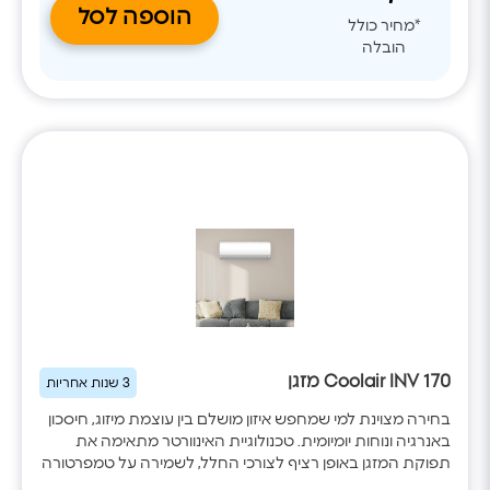
הוספה לסל
*מחיר כולל
הובלה
Coolair INV 170 מזגן
3 שנות אחריות
בחירה מצוינת למי שמחפש איזון מושלם בין עוצמת מיזוג, חיסכון
באנרגיה ונוחות יומיומית. טכנולוגיית האינוורטר מתאימה את
תפוקת המזגן באופן רציף לצורכי החלל, לשמירה על טמפרטורה
אחידה תוך הפחתת צריכת החשמל. הדגם כולל WiFi מובנה,