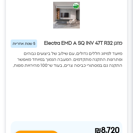
מידות יחידה פנימית
(W/H/D)
1,000x750x245
מידות יחידה חוץ
(W/H/D)
946x410x810
מזגן Electra EMD A SQ INV 47T R32
5 שנות אחריות
חיבורי צנרת INCH
3/8" X 5/8"
מיועד למיזוג חללים גדולים, עם שילוב של ביצועים גבוהים
ופתרונות התקנה מתקדמים. המעבה הנמוך במיוחד מאפשר
צנרת (גובה/ארוך)
התקנה גם במסתורי כביסה צרים, בעוד ש־100 מהירויות מפוח,
דירוג אנרגטי
אפשרות להגברת לחץ סטטי ושליטה חכמה באמצעות
A++ לקירור \ A+
SmartHome מספקים נוחות מקסימלית והתאמה מדויקת לכל
לחימום
מערכת מיזוג.
₪8,720