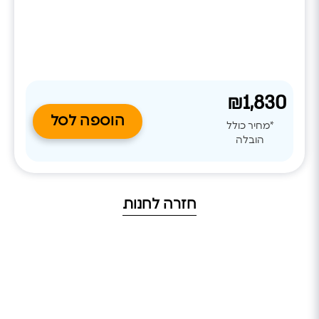
פוטנציאל לשינוי הטמפרטורה, ומתאים את מצב הפעולה באופן
אופטימלי בתהליך אינסופי, ובכך מאפשר להשיג: 1. חיסכון כספי
(חיסכון באנרגיה)- של 20% נוספים על פני מזגן אינוורטר רגיל ושל
70% אל מול מזגני on/off. 2. נוחות ייחודית בחלל הממוזג- ללא
תנודות פתאומיות בטמפרטורה.
₪1,830
הוספה לסל
*מחיר כולל
הובלה
חזרה לחנות