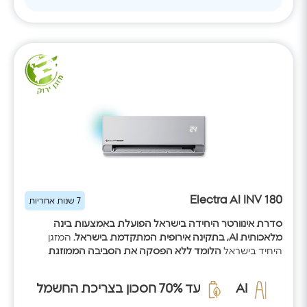
Electra AI INV 180
7 שנות אחריות
סדרת אינוורטר היחידה בישראל הפועלת באמצעות בינה
מלאכותית AI, בתקינה אירופית המתקדמת בישראל.
המזגן
היחיד בישראל
הלומד ללא הפסקה את הסביבה הממוזגת
באמצעות אלגוריתם ה-AI
המזהה באופן יזום משתנים בסביבה
אחת ל-30 שניות: לומד את הסביבה הממוזגת, את ההרגלים
AI
עד 70% חסכון בצריכת החשמל
וההעדפת של המשתמשים במזגן, מסתגל לגורמים אובייקטיביים
משתנים בסביבה, לומד להגיב באופן עצמי לאלמנטים בעלי