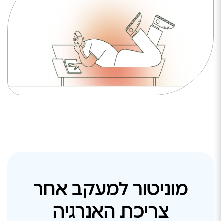
צנרת (גובה/ארוך)
35/20
תצוגה דיגיטלית
נסתרת
דירוג אנרגטי
A++
חסכוני בחשמל
מזגן ירוק
מוניטור למעקב אחר
צריכת האנרגיה