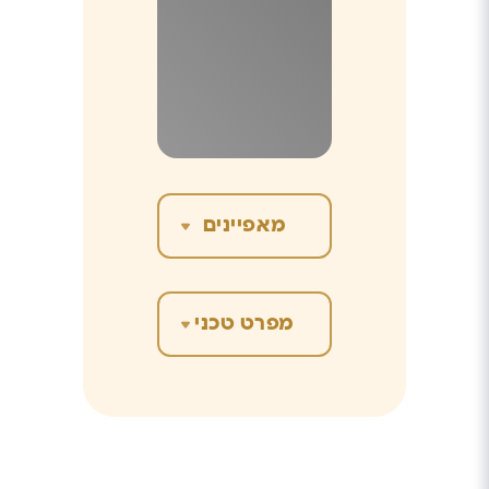
שבת
BTU חימום
קירור / חימום
17,600
מהיר
BTU קירור