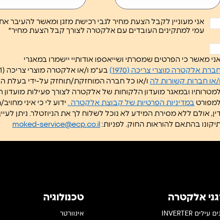
אני מעוניין לקבל הצעת מחיר לגבי רכישת מזגן ומאשר להעיבר א
עמי למתקינים העובדים עם אלקטרה לצורך קבל הצעת מחיר*
לא
ותרת
ני מאשר כי הפרטים שמסרתי ושייאספו אודותיי יישמרו במאגרי
*
ברת אלקטרה מוצרי צריכה (1970)
בע"מ ו/או אלקטרה מוצרי צריכה (1951) בע"מ
/או חברות קשורות לה
ו/או כל חברה המוחזקת/תוחזק על-ידי בעלת 
מטרותיו ובמאגר מועדון הלקוחות של אלקטרה לצורך פעילות מועדון 
מפורט
במדיניות הפרטיות של קבוצת אלקטרה .
ידוע לי כי איני מחוי
דין, אולם ללא מסירת המידע ל
יקונו בהתאם להוראות החוק. לפניות:
moked-service@ecp.co.il
גני אלקטרה
טכנולוגיה
 עילים INVERTER
אינוורטר