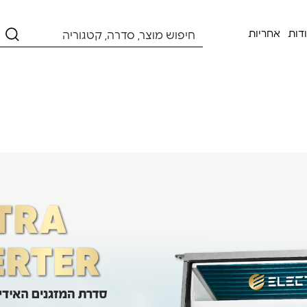
דות
אחריות