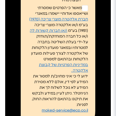
הצעת מחיר*
ללא
אני מאשר כי הפרטים שמסרתי
כותרת
ושייאספו אודותיי יישמרו במאגרי
*
חברת אלקטרה מוצרי צריכה (1970)
בע"מ ו/או אלקטרה מוצרי צריכה
(1951) בע"מ
ו/או חברות קשורות לה
ו/או כל חברה המוחזקת/תוחזק
על-ידי בעלת השליטה בחברה
למטרותיו ובמאגר מועדון הלקוחות
של אלקטרה לצורך פעילות מועדון
הלקוחות ובהתאם למפורט
במדיניות הפרטיות של קבוצת
אלקטרה .
ידוע לי כי איני מחויב/ת למסור את
המידע לפי דין, אולם ללא מסירת
המידע לא נוכל לשלוח לך את
הניוזטלר. ניתן לעיין במידע ולבקש
את תיקונו בהתאם להוראות החוק.
לפניות:
moked-service@ecp.co.il