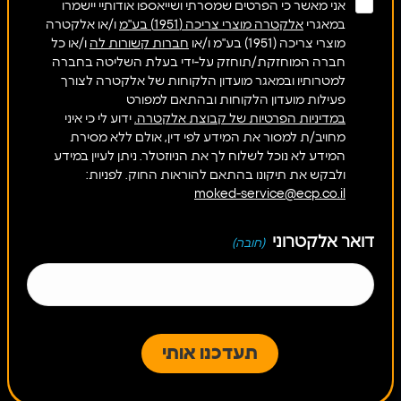
אני מאשר כי הפרטים שמסרתי ושייאספו אודותיי יישמרו
במאגרי
אלקטרה מוצרי צריכה (1951) בע"מ
ו/או אלקטרה
מוצרי צריכה (1951) בע"מ ו/או
חברות קשורות לה
ו/או כל
חברה המוחזקת/תוחזק על-ידי בעלת השליטה בחברה
למטרותיו ובמאגר מועדון הלקוחות של אלקטרה לצורך
פעילות מועדון הלקוחות ובהתאם למפורט
במדיניות הפרטיות של קבוצת אלקטרה.
ידוע לי כי איני
מחויב/ת למסור את המידע לפי דין, אולם ללא מסירת
המידע לא נוכל לשלוח לך את הניוזטלר. ניתן לעיין במידע
ולבקש את תיקונו בהתאם להוראות החוק. לפניות:
moked-service@ecp.co.il
דואר אלקטרוני
(חובה)