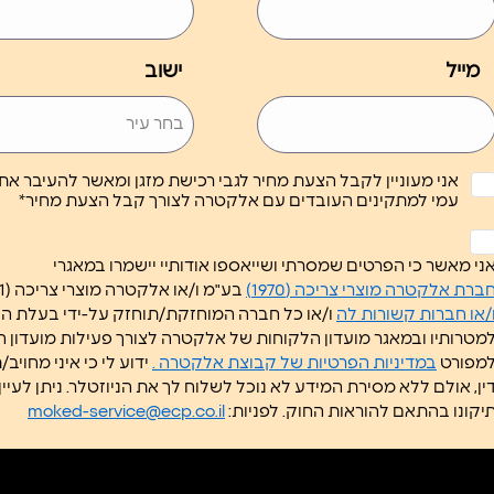
מייל
ישוב
אני מעוניין לקבל הצעת מחיר לגבי רכישת מזגן ומאשר להעיבר א
עמי למתקינים העובדים עם אלקטרה לצורך קבל הצעת מחיר*
לא
ותרת
ני מאשר כי הפרטים שמסרתי ושייאספו אודותיי יישמרו במאגרי
*
ברת אלקטרה מוצרי צריכה (1970)
בע"מ ו/או אלקטרה מוצרי צריכה (1951) בע"מ
/או חברות קשורות לה
ו/או כל חברה המוחזקת/תוחזק על-ידי בעלת 
מטרותיו ובמאגר מועדון הלקוחות של אלקטרה לצורך פעילות מועדון 
מפורט
במדיניות הפרטיות של קבוצת אלקטרה .
ידוע לי כי איני מחוי
דין, אולם ללא מסירת המידע ל
יקונו בהתאם להוראות החוק. לפניות:
moked-service@ecp.co.il