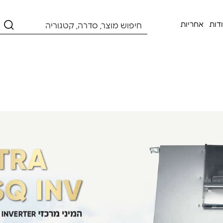
דות
אחריות