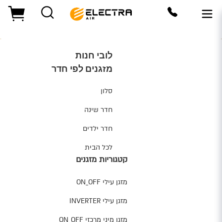
amic-content-megamenu-menuitem47052 - www.electra-air.co.i
לובי חנות
מזגנים לפי חדר
סלון
חדר שינה
חדר ילדים
לכל הבית
קטגוריות מזגנים
מזגן עילי ON_OFF
מזגן עילי INVERTER
מזגן מיני מרכזי ON_OFF