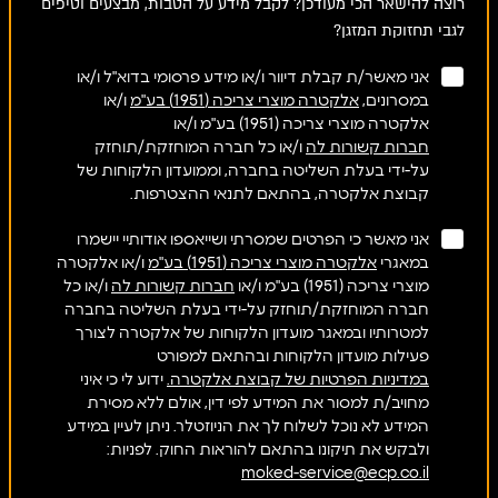
רוצה להישאר הכי מעודכן? לקבל מידע על הטבות, מבצעים וטיפים
לגבי תחזוקת המזגן?
אני מאשר/ת קבלת דיוור ו/או מידע פרסומי בדוא"ל ו/או
במסרונים,
אלקטרה מוצרי צריכה (1951) בע"מ
ו/או
אלקטרה מוצרי צריכה (1951) בע"מ ו/או
חברות קשורות לה
ו/או כל חברה המוחזקת/תוחזק
על-ידי בעלת השליטה בחברה, וממועדון הלקוחות של
קבוצת אלקטרה, בהתאם לתנאי ההצטרפות.
אני מאשר כי הפרטים שמסרתי ושייאספו אודותיי יישמרו
במאגרי
אלקטרה מוצרי צריכה (1951) בע"מ
ו/או אלקטרה
מוצרי צריכה (1951) בע"מ ו/או
חברות קשורות לה
ו/או כל
חברה המוחזקת/תוחזק על-ידי בעלת השליטה בחברה
למטרותיו ובמאגר מועדון הלקוחות של אלקטרה לצורך
פעילות מועדון הלקוחות ובהתאם למפורט
במדיניות הפרטיות של קבוצת אלקטרה.
ידוע לי כי איני
מחויב/ת למסור את המידע לפי דין, אולם ללא מסירת
המידע לא נוכל לשלוח לך את הניוזטלר. ניתן לעיין במידע
ולבקש את תיקונו בהתאם להוראות החוק. לפניות:
moked-service@ecp.co.il