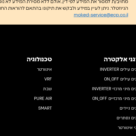
מחויב/ת למסור את המידע לפי דין, אולם ללא מסירת המידע לא נו
הניוזטלר. ניתן לעיין במידע ולבקש את תיקונו בהתאם להוראות החוק. לפניות:
moked-service@ecp.co.il
גני אלקטרה
טכנולוגיה
 עילים INVERTER
אינוורטר
 עילים ON_OFF
VRF
 מיני מרכזי INVERTER
שבת
ם מיני מרכזיים ON_OFF
PURE AIR
ים ניידים
SMART
ים נסתרים
י אינוורטר