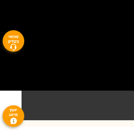
טכנאי
בקליק
יועץ
מיזוג