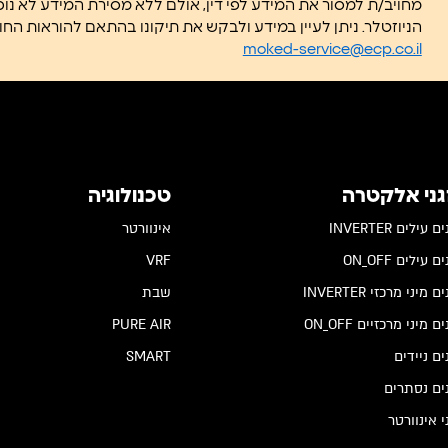
מחויב/ת למסור את המידע לפי דין, אולם ללא מסירת המידע לא נו
הניוזטלר. ניתן לעיין במידע ולבקש את תיקונו בהתאם להוראות החוק. לפניות:
moked-service@ecp.co.il
גני אלקטרה
טכנולוגיה
 עילים INVERTER
אינוורטר
 עילים ON_OFF
VRF
 מיני מרכזי INVERTER
שבת
ם מיני מרכזיים ON_OFF
PURE AIR
ים ניידים
SMART
ים נסתרים
י אינוורטר