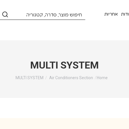
דות
אחריות
MULTI SYSTEM
You are here:
MULTI SYSTEM
Air Conditioners Section
Home