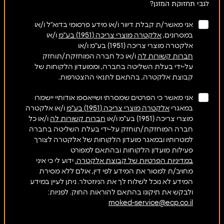
לגבי תחזוקת המזגן?
אני מאשר/ת קבלת דיוור ו/או מידע פרסומי בדוא"ל ו/או
במסרונים,
אלקטרה מוצרי צריכה (1951) בע"מ
ו/או
אלקטרה מוצרי צריכה (1951) בע"מ ו/או
חברות קשורות לה
ו/או כל חברה המוחזקת/תוחזק
על-ידי בעלת השליטה בחברה, וממועדון הלקוחות של
קבוצת אלקטרה, בהתאם לתנאי ההצטרפות.
אני מאשר כי הפרטים שמסרתי ושייאספו אודותיי יישמרו
במאגרי
אלקטרה מוצרי צריכה (1951) בע"מ
ו/או אלקטרה
מוצרי צריכה (1951) בע"מ ו/או
חברות קשורות לה
ו/או כל
חברה המוחזקת/תוחזק על-ידי בעלת השליטה בחברה
למטרותיו ובמאגר מועדון הלקוחות של אלקטרה לצורך
פעילות מועדון הלקוחות ובהתאם למפורט
במדיניות הפרטיות של קבוצת אלקטרה.
ידוע לי כי איני
מחויב/ת למסור את המידע לפי דין, אולם ללא מסירת
המידע לא נוכל לשלוח לך את הניוזטלר. ניתן לעיין במידע
ולבקש את תיקונו בהתאם להוראות החוק. לפניות:
moked-service@ecp.co.il