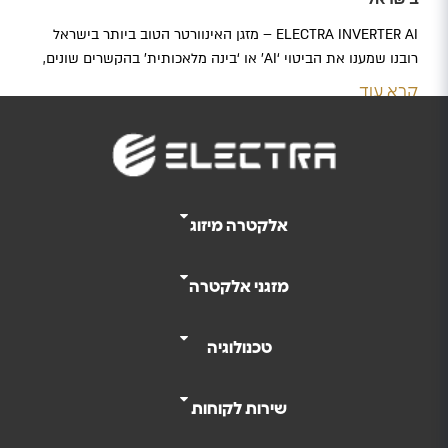
ELECTRA INVERTER AI – מזגן האינוורטר הטוב ביותר בישראל
רובנו שמענו את הביטוי ‘AI’ או ‘בינה מלאכותית’ בהקשרים שונים,
אלא שעכשיו מהפכת הבינה המלאכותית מגיעה לראשונה גם לעולם
קרא עוד
מיזוג האוויר. אלקטרה פיתחה את סדרת האינוורטר היחידה
בישראל המשלבת בתוכה בינה מלאכותית – ELECTRA AI. המזגן
החכם המבוסס על אלגוריתם AI, לומד את הרגלי השימוש שלכם…
אלקטרה מיזוג
מזגני אלקטרה
טכנולוגיה
שירות לקוחות