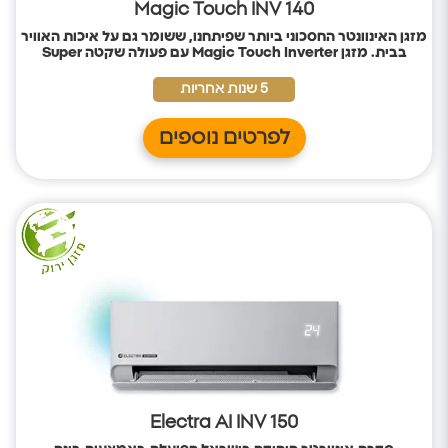
Magic Touch INV 140
מזגן האינוונטר החסכוני ביותר שפיתחנו, ששומר גם על איכות האוויר
בבית. מזגן
Magic Touch Inverter
עם פעולה שקטה
Super
Quiet
, לשינה מושלמת ונטולת הפרעות;
בעל דירוג אנרגטי A++,
בעל תקינה אירופית,
לחיסכון בחשמל ושמירה על הסביבה.
5 שנות אחריות
לפרטים נוספים
Electra AI INV 150