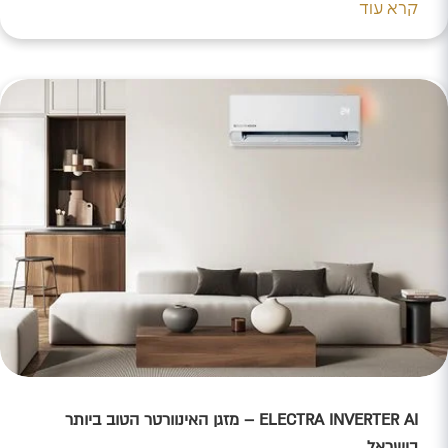
קרא עוד
הקלות והיעילות לחיסכון אמיתי – לעונה רגועה, נוחה ומשתלמת
במיוחד. לשיתוף הכתבה C432AC28-4125-46EA-AF6E-
772993D06592 5788374F-315A-4FD2-B587-F759E17BF9A0
CFFD28E2-566A-475F-A1B2-094BABED15A6 ניקיון יסודי
בשלושה שלבים אחרי עבודה מאומצת בחודשי הקיץ הארוכים,
המזגן זקוק…
ELECTRA INVERTER AI – מזגן האינוורטר הטוב ביותר
בישראל