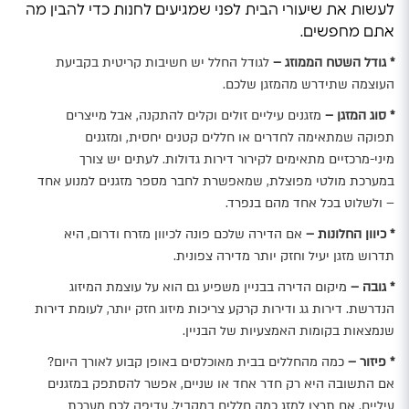
לעשות את שיעורי הבית לפני שמגיעים לחנות כדי להבין מה
אתם מחפשים.
* גודל השטח הממוזג –
לגודל החלל יש חשיבות קריטית בקביעת
העוצמה שתידרש מהמזגן שלכם.
* סוג המזגן –
מזגנים עיליים זולים וקלים להתקנה, אבל מייצרים
תפוקה שמתאימה לחדרים או חללים קטנים יחסית, ומזגנים
מיני-מרכזיים מתאימים לקירור דירות גדולות. לעתים יש צורך
במערכת מולטי מפוצלת, שמאפשרת לחבר מספר מזגנים למנוע אחד
– ולשלוט בכל אחד מהם בנפרד.
* כיוון החלונות –
אם הדירה שלכם פונה לכיוון מזרח ודרום, היא
תדרוש מזגן יעיל וחזק יותר מדירה צפונית.
* גובה –
מיקום הדירה בבניין משפיע גם הוא על עוצמת המיזוג
הנדרשת. דירות גג ודירות קרקע צריכות מיזוג חזק יותר, לעומת דירות
שנמצאות בקומות האמצעיות של הבניין.
* פיזור –
כמה מהחללים בבית מאוכלסים באופן קבוע לאורך היום?
אם התשובה היא רק חדר אחד או שניים, אפשר להסתפק במזגנים
עיליים. אם תרצו למזג כמה חללים במקביל, עדיפה לכם מערכת