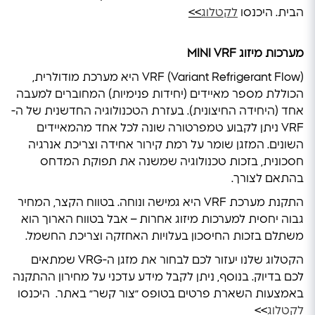
הבית. היכנסו
לקטלוג
>>
מערכות מיזוג
MINI VRF
VRF (Variant Refrigerant Flow) היא מערכת מודולרית,
הכוללת מספר מאיידים (יחידות פנימיות) המחוברים למעבה
אחד (היחידה החיצונית). בעזרת הטכנולוגיה החדשנית של ה-
VRF ניתן לקבוע טמפרטורה שונה לכל אחד מהמאיידים
השונים. המזגן שומר על רמת קירור אחידה וצריכת אנרגיה
חסכונית, בזכות טכנולוגיה שמשנה את תפוקת המדחס
בהתאם לצורך.
התקנת מערכת VRF היא גמישה ונוחה. בטווח הקצר, המחיר
גבוה יחסית למערכות מיזוג אחרות – אבל בטווח הארוך הוא
משתלם בזכות החיסכון בעלויות האחזקה וצריכת החשמל.
הקטלוג שלנו יעזור לכם לבחור את מזגן ה-VRG שמתאים
לכם בדיוק. בנוסף, ניתן לקבל מידע עדכני על מחירון ההתקנה
באמצעות השארת פרטים בטופס ״צור קשר״ באתר. היכנסו
לקטלוג
>>