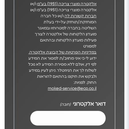
אלקטרה מוצרי צריכה (1951) בע"מ
ו/או
אלקטרה מוצרי צריכה (1951) בע"מ ו/או
חברות קשורות לה
ו/או כל חברה
המוחזקת/תוחזק על-ידי בעלת
השליטה בחברה למטרותיו ובמאגר
מועדון הלקוחות של אלקטרה לצורך
פעילות מועדון הלקוחות ובהתאם
למפורט
במדיניות הפרטיות של קבוצת אלקטרה.
ידוע לי כי איני מחויב/ת למסור את המידע
לפי דין, אולם ללא מסירת המידע לא נוכל
לשלוח לך את הניוזטלר. ניתן לעיין במידע
ולבקש את תיקונו בהתאם להוראות
החוק. לפניות:
moked-service@ecp.co.il
דואר אלקטרוני
(חובה)