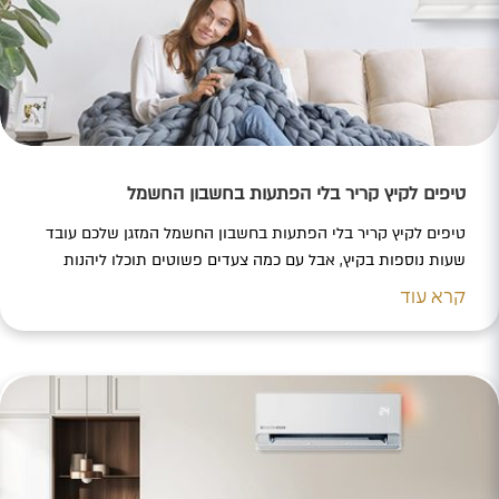
טיפים לקיץ קריר בלי הפתעות בחשבון החשמל
טיפים לקיץ קריר בלי הפתעות בחשבון החשמל המזגן שלכם עובד
שעות נוספות בקיץ, אבל עם כמה צעדים פשוטים תוכלו ליהנות
מקרירות מושלמת ולשלם פחות. גילינו בשבילכם את הדרכים
קרא עוד
הקלות והיעילות לחיסכון אמיתי – לעונה רגועה, נוחה ומשתלמת
במיוחד. לשיתוף הכתבה C432AC28-4125-46EA-AF6E-
772993D06592 5788374F-315A-4FD2-B587-F759E17BF9A0
CFFD28E2-566A-475F-A1B2-094BABED15A6 ניקיון יסודי
בשלושה שלבים אחרי עבודה מאומצת בחודשי הקיץ הארוכים,
המזגן זקוק…