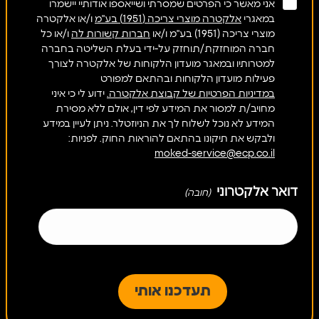
אני מאשר כי הפרטים שמסרתי ושייאספו אודותיי יישמרו
במאגרי
אלקטרה מוצרי צריכה (1951) בע"מ
ו/או אלקטרה
מוצרי צריכה (1951) בע"מ ו/או
חברות קשורות לה
ו/או כל
חברה המוחזקת/תוחזק על-ידי בעלת השליטה בחברה
למטרותיו ובמאגר מועדון הלקוחות של אלקטרה לצורך
פעילות מועדון הלקוחות ובהתאם למפורט
במדיניות הפרטיות של קבוצת אלקטרה.
ידוע לי כי איני
מחויב/ת למסור את המידע לפי דין, אולם ללא מסירת
המידע לא נוכל לשלוח לך את הניוזטלר. ניתן לעיין במידע
ולבקש את תיקונו בהתאם להוראות החוק. לפניות:
moked-service@ecp.co.il
דואר אלקטרוני
(חובה)