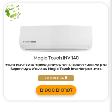
Magic Touch INV 140
מזגן האינוונטר החסכוני ביותר שפיתחנו, ששומר גם על איכות האוויר
בבית. מזגן
Magic Touch Inverter
עם פעולה שקטה
Super
Quiet
, לשינה מושלמת ונטולת הפרעות;
בעל דירוג אנרגטי A++,
בעל תקינה אירופית,
לחיסכון בחשמל ושמירה על הסביבה.
5 שנות אחריות
לפרטים נוספים