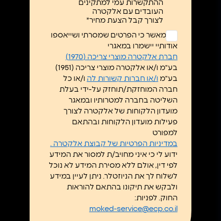
ההתקשרות עמי למתקינים
העובדים עם אלקטרה
לצורך קבל הצעת מחיר*
ללא
אני מאשר כי הפרטים שמסרתי ושייאספו
כותרת
אודותיי יישמרו במאגרי
*
חברת אלקטרה מוצרי צריכה (1970)
בע"מ ו/או אלקטרה מוצרי צריכה (1951)
בע"מ
ו/או חברות קשורות לה
ו/או כל
חברה המוחזקת/תוחזק על-ידי בעלת
השליטה בחברה למטרותיו ובמאגר
מועדון הלקוחות של אלקטרה לצורך
פעילות מועדון הלקוחות ובהתאם
למפורט
במדיניות הפרטיות של קבוצת אלקטרה .
ידוע לי כי איני מחויב/ת למסור את המידע
לפי דין, אולם ללא מסירת המידע לא נוכל
לשלוח לך את הניוזטלר. ניתן לעיין במידע
ולבקש את תיקונו בהתאם להוראות
החוק. לפניות:
moked-service@ecp.co.il