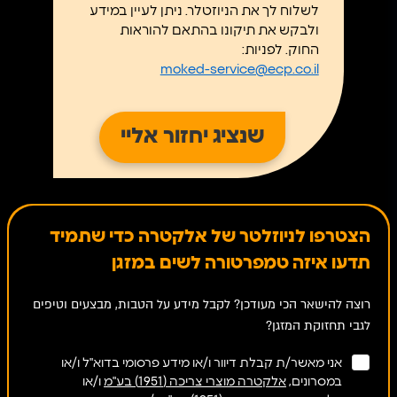
לשלוח לך את הניוזטלר. ניתן לעיין במידע
ולבקש את תיקונו בהתאם להוראות
החוק. לפניות:
moked-service@ecp.co.il
הצטרפו לניוזלטר של אלקטרה כדי שתמיד
תדעו איזה טמפרטורה לשים במזגן
רוצה להישאר הכי מעודכן? לקבל מידע על הטבות, מבצעים וטיפים
לגבי תחזוקת המזגן?
אני מאשר/ת קבלת דיוור ו/או מידע פרסומי בדוא"ל ו/או
במסרונים,
אלקטרה מוצרי צריכה (1951) בע"מ
ו/או