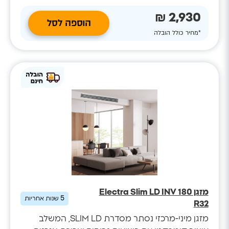
2,930 ₪
הוספה לסל
*מחיר כולל הובלה
מזגן Electra Slim LD INV 180
5
שנות אחריות
R32
מזגן מיני-מרכזי נסתר מסדרת SLIM LD, המשלב