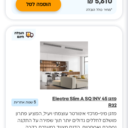
5,610 ₪
הוספה לסל
*מחיר כולל הובלה
מזגן Electra Slim A SQ INV 45
5
שנות אחריות
R32
מזגן מיני-מרכזי אינוורטר עוצמתי ויעיל, המציע פתרון
מושלם לחללים גדולים יותר תוך שמירה על התקנה
נסתרת ואסתטית. הדגם מצויד במערכת בקרה